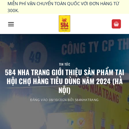
Bỏ
MIỄN PHÍ VẬN CHUYỂN TOÀN QUỐC VỚI ĐƠN HÀNG TỪ
qua
300K.
nội
dung
TIN TỨC
584 NHA TRANG GIỚI THIỆU SẢN PHẨM TẠI
HỘI CHỢ HÀNG TIÊU DÙNG NĂM 2024 (HÀ
NỘI)
ĐĂNG VÀO
08/10/2024
BỞI
584NHATRANG