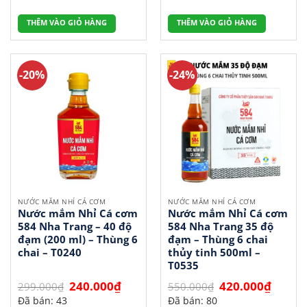
709.000₫.
là:
655.000₫.
là:
546.000₫.
504.000
THÊM VÀO GIỎ HÀNG
THÊM VÀO GIỎ HÀNG
-20%
-24%
NƯỚC MẮM NHỈ CÁ CƠM
NƯỚC MẮM NHỈ CÁ CƠM
Nước mắm Nhỉ Cá cơm
Nước mắm Nhỉ Cá cơm
584 Nha Trang – 40 độ
584 Nha Trang 35 độ
đạm (200 ml) – Thùng 6
đạm – Thùng 6 chai
chai – T0240
thủy tinh 500ml –
T0535
Giá
Giá
Giá
Giá
240.000
₫
420.000
₫
299.000
₫
550.000
₫
gốc
hiện
gốc
hiện
Đã bán: 43
Đã bán: 80
là:
tại
là:
tại