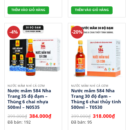
299.000₫.
là:
550.000₫.
là:
240.000₫.
420.000
THÊM VÀO GIỎ HÀNG
THÊM VÀO GIỎ HÀNG
-4%
-20%
NƯỚC MẮM NHỈ CÁ CƠM
NƯỚC MẮM NHỈ CÁ CƠM
Nước mắm 584 Nha
Nước mắm 584 Nha
Trang 35 độ đạm –
Trang 30 độ đạm –
Thùng 6 chai nhựa
Thùng 6 chai thủy tinh
500ml – N0535
500ml – T0530
Giá
Giá
Giá
Giá
384.000
₫
318.000
₫
399.000
₫
399.000
₫
gốc
hiện
gốc
hiện
Đã bán: 192
Đã bán: 95
là:
tại
là:
tại
399.000₫.
là:
399.000₫.
là: