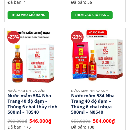
Đã bán: 1
Đã bán: 56
là:
tại
là:
tại
169.000₫.
là:
630.000₫.
là:
126.000₫.
504.000
THÊM VÀO GIỎ HÀNG
THÊM VÀO GIỎ HÀNG
-23%
-23%
NƯỚC MẮM NHỈ CÁ CƠM
NƯỚC MẮM NHỈ CÁ CƠM
Nước mắm 584 Nha
Nước mắm 584 Nha
Trang 40 độ đạm –
Trang 40 độ đạm –
Thùng 6 chai thủy tinh
Thùng 6 chai nhựa
500ml – T0540
500ml – N0540
Giá
Giá
Giá
Giá
546.000
₫
504.000
₫
709.000
₫
655.000
₫
gốc
hiện
gốc
hiện
Đã bán: 175
Đã bán: 108
là:
tại
là:
tại