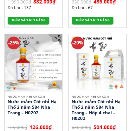
Giá
Giá
Giá
Giá
882.000
₫
486.000
₫
1.090.000
₫
630.000
₫
gốc
hiện
gốc
hiện
Đã bán: 137
Đã bán: 67
là:
tại
là:
tại
1.090.000₫.
là:
630.000₫.
là:
882.000₫.
486.000
THÊM VÀO GIỎ HÀNG
THÊM VÀO GIỎ HÀNG
-25%
-20%
NƯỚC MẮM NHỈ CÁ CƠM
NƯỚC MẮM NHỈ CÁ CƠM
Nước mắm Cốt nhỉ Hạ
Nước mắm Cốt nhỉ Hạ
Thổ 2 năm 584 Nha
Thổ 2 năm 584 Nha
Trang – H0202
Trang – Hộp 4 chai –
H0202
Giá
Giá
Giá
Giá
126.000
₫
504.000
₫
169.000
₫
630.000
₫
gốc
hiện
gốc
hiện