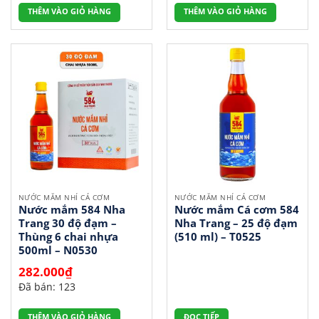
384.000₫.
318.000
THÊM VÀO GIỎ HÀNG
THÊM VÀO GIỎ HÀNG
NƯỚC MẮM NHỈ CÁ CƠM
NƯỚC MẮM NHỈ CÁ CƠM
Nước mắm 584 Nha
Nước mắm Cá cơm 584
Trang 30 độ đạm –
Nha Trang – 25 độ đạm
Thùng 6 chai nhựa
(510 ml) – T0525
500ml – N0530
282.000
₫
Đã bán: 123
THÊM VÀO GIỎ HÀNG
ĐỌC TIẾP