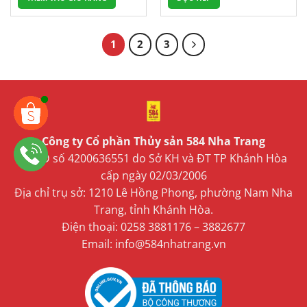
1
2
3
Công ty Cổ phần Thủy sản 584 Nha Trang
GPKD số 4200636551 do Sở KH và ĐT TP Khánh Hòa
cấp ngày 02/03/2006
Địa chỉ trụ sở: 1210 Lê Hồng Phong, phường Nam Nha
Trang, tỉnh Khánh Hòa.
Điện thoại: 0258 3881176 – 3882677
Email: info@584nhatrang.vn