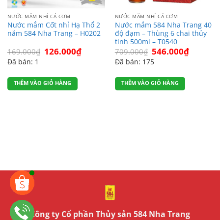
NƯỚC MẮM NHỈ CÁ CƠM
NƯỚC MẮM NHỈ CÁ CƠM
Nước mắm Cốt nhỉ Hạ Thổ 2
Nước mắm 584 Nha Trang 40
năm 584 Nha Trang – H0202
độ đạm – Thùng 6 chai thủy
tinh 500ml – T0540
Giá
Giá
Giá
Giá
126.000
₫
546.000
₫
169.000
₫
709.000
₫
gốc
hiện
gốc
hiện
Đã bán: 1
Đã bán: 175
là:
tại
là:
tại
169.000₫.
là:
709.000₫.
là:
126.000₫.
546.000₫
THÊM VÀO GIỎ HÀNG
THÊM VÀO GIỎ HÀNG
Công ty Cổ phần Thủy sản 584 Nha Trang