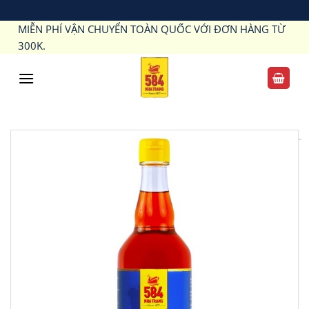
Bỏ
MIỄN PHÍ VẬN CHUYỂN TOÀN QUỐC VỚI ĐƠN HÀNG TỪ
qua
300K.
nội
dung