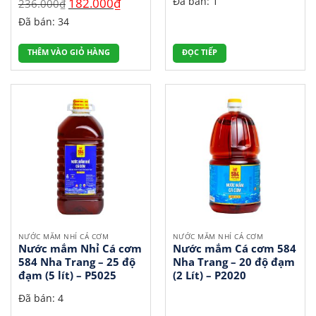
Giá
Giá
Đã bán: 1
182.000
₫
236.000
₫
gốc
hiện
Đã bán: 34
là:
tại
236.000₫.
là:
THÊM VÀO GIỎ HÀNG
ĐỌC TIẾP
182.000₫.
NƯỚC MẮM NHỈ CÁ CƠM
NƯỚC MẮM NHỈ CÁ CƠM
Nước mắm Nhỉ Cá cơm
Nước mắm Cá cơm 584
584 Nha Trang – 25 độ
Nha Trang – 20 độ đạm
đạm (5 lít) – P5025
(2 Lít) – P2020
Đã bán: 4