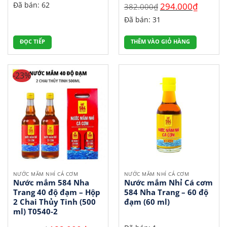
Giá
Giá
Đã bán: 62
294.000
₫
382.000
₫
gốc
hiện
Đã bán: 31
là:
tại
382.000₫.
là:
ĐỌC TIẾP
THÊM VÀO GIỎ HÀNG
294.000₫
-23%
NƯỚC MẮM NHỈ CÁ CƠM
NƯỚC MẮM NHỈ CÁ CƠM
Nước mắm 584 Nha
Nước mắm Nhỉ Cá cơm
Trang 40 độ đạm – Hộp
584 Nha Trang – 60 độ
2 Chai Thủy Tinh (500
đạm (60 ml)
ml) T0540-2