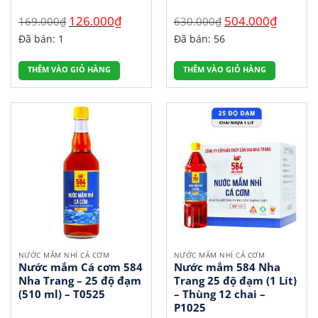
Giá
Giá
Giá
Giá
126.000
₫
504.000
₫
169.000
₫
630.000
₫
gốc
hiện
gốc
hiện
Đã bán: 1
Đã bán: 56
là:
tại
là:
tại
169.000₫.
là:
630.000₫.
là:
THÊM VÀO GIỎ HÀNG
THÊM VÀO GIỎ HÀNG
126.000₫.
504.000₫
NƯỚC MẮM NHỈ CÁ CƠM
NƯỚC MẮM NHỈ CÁ CƠM
Nước mắm Cá cơm 584
Nước mắm 584 Nha
Nha Trang – 25 độ đạm
Trang 25 độ đạm (1 Lít)
(510 ml) – T0525
– Thùng 12 chai –
P1025