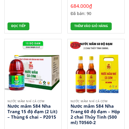
684.000
₫
Đã bán: 90
ĐỌC TIẾP
THÊM VÀO GIỎ HÀNG
-23%
NƯỚC MẮM NHỈ CÁ CƠM
NƯỚC MẮM NHỈ CÁ CƠM
Nước mắm 584 Nha
Nước mắm 584 Nha
Trang 15 độ đạm (2 Lít)
Trang 60 độ đạm – Hộp
– Thùng 6 chai – P2015
2 chai Thủy Tinh (500
ml) T0560-2