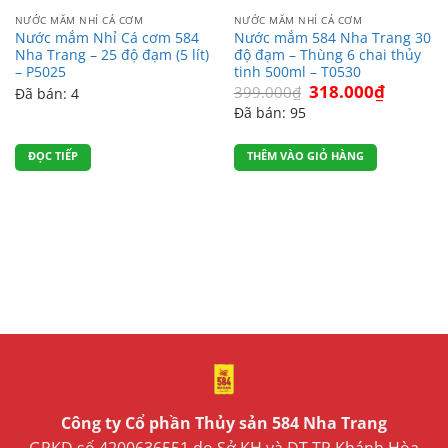
NƯỚC MẮM NHỈ CÁ CƠM
NƯỚC MẮM NHỈ CÁ CƠM
Nước mắm Nhỉ Cá cơm 584
Nước mắm 584 Nha Trang 30
Nha Trang – 25 độ đạm (5 lít)
độ đạm – Thùng 6 chai thủy
– P5025
tinh 500ml – T0530
Giá
Giá
318.000
₫
399.000
₫
Đã bán: 4
gốc
hiện
Đã bán: 95
là:
tại
399.000₫.
là:
318.000₫
ĐỌC TIẾP
THÊM VÀO GIỎ HÀNG
Công ty Cổ phần Thủy sản 584 Nha Trang