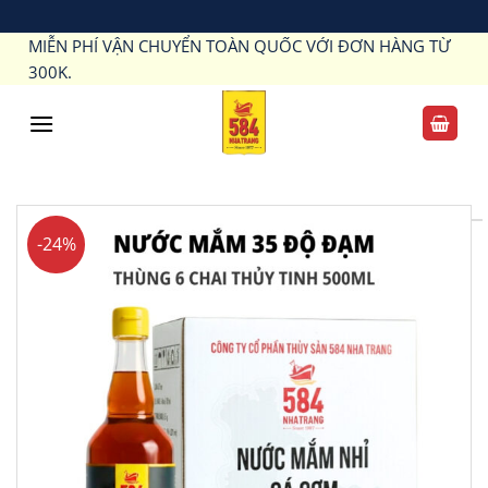
Bỏ
MIỄN PHÍ VẬN CHUYỂN TOÀN QUỐC VỚI ĐƠN HÀNG TỪ
qua
300K.
nội
dung
-24%