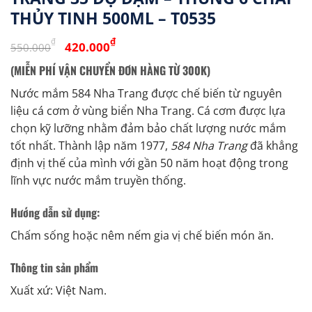
THỦY TINH 500ML – T0535
Giá
Giá
₫
₫
420.000
550.000
gốc
hiện
(MIỄN PHÍ VẬN CHUYỂN ĐƠN HÀNG TỪ 300K)
là:
tại
550.000₫.
là:
Nước mắm 584 Nha Trang được chế biến từ nguyên
420.000₫.
liệu cá cơm ở vùng biển Nha Trang. Cá cơm được lựa
chọn kỹ lưỡng nhằm đảm bảo chất lượng nước mắm
tốt nhất. Thành lập năm 1977,
584 Nha Trang
đã khẳng
định vị thế của mình với gần 50 năm hoạt động trong
lĩnh vực nước mắm truyền thống.
Hướng dẫn sử dụng:
Chấm sống hoặc nêm nếm gia vị chế biến món ăn.
Thông tin sản phẩm
Xuất xứ: Việt Nam.