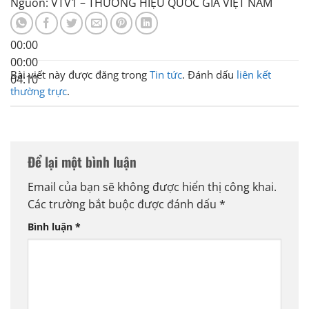
Nguồn: VTV1 – THƯƠNG HIỆU QUỐC GIA VIỆT NAM
00:00
00:00
Bài viết này được đăng trong
Tin tức
. Đánh dấu
liên kết
04:10
thường trực
.
Để lại một bình luận
Email của bạn sẽ không được hiển thị công khai.
Các trường bắt buộc được đánh dấu
*
Bình luận
*