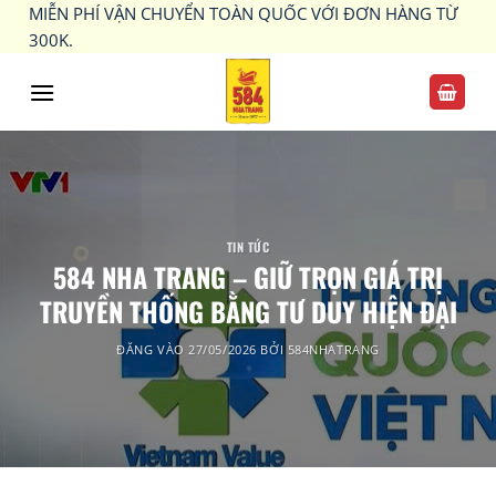
Bỏ
MIỄN PHÍ VẬN CHUYỂN TOÀN QUỐC VỚI ĐƠN HÀNG TỪ
qua
300K.
nội
dung
TIN TỨC
584 NHA TRANG – GIỮ TRỌN GIÁ TRỊ
TRUYỀN THỐNG BẰNG TƯ DUY HIỆN ĐẠI
ĐĂNG VÀO
27/05/2026
BỞI
584NHATRANG