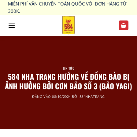
Bỏ
MIỄN PHÍ VẬN CHUYỂN TOÀN QUỐC VỚI ĐƠN HÀNG TỪ
qua
300K.
nội
dung
TIN TỨC
584 NHA TRANG HƯỚNG VỀ ĐỒNG BÀO BỊ
ẢNH HƯỞNG BỞI CƠN BÃO SỐ 3 (BÃO YAGI)
ĐĂNG VÀO
08/10/2024
BỞI
584NHATRANG