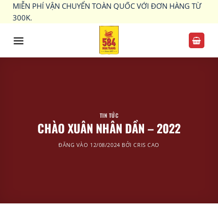
Bỏ
MIỄN PHÍ VẬN CHUYỂN TOÀN QUỐC VỚI ĐƠN HÀNG TỪ
qua
300K.
nội
dung
TIN TỨC
CHÀO XUÂN NHÂN DẦN – 2022
ĐĂNG VÀO
12/08/2024
BỞI
CRIS CAO