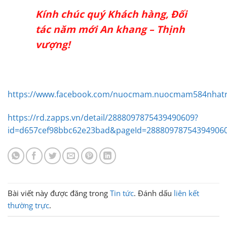
Kính chúc quý Khách hàng, Đối
tác năm mới An khang – Thịnh
vượng!
https://www.facebook.com/nuocmam.nuocmam584nhat
https://rd.zapps.vn/detail/2888097875439490609?
id=d657cef98bbc62e23bad&pageId=28880978754394906
Bài viết này được đăng trong
Tin tức
. Đánh dấu
liên kết
thường trực
.