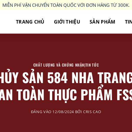
MIỄN PHÍ VẬN CHUYỂN TOÀN QUỐC VỚI ĐƠN HÀNG TỪ 300K.
TRANG CHỦ
GIỚI THIỆU
SẢN PHẨM
TI
CHẤT LƯỢNG VÀ CHỨNG NHẬN|TIN TỨC
HỦY SẢN 584 NHA TRAN
 AN TOÀN THỰC PHẨM FS
ĐĂNG VÀO
12/08/2024
BỞI
CRIS CAO