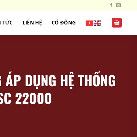
N TỨC
LIÊN HỆ
CỔ ĐÔNG
G ÁP DỤNG HỆ THỐNG
SC 22000