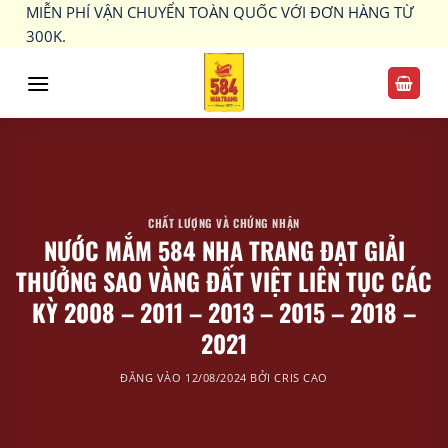
Bỏ
MIỄN PHÍ VẬN CHUYỂN TOÀN QUỐC VỚI ĐƠN HÀNG TỪ
qua
300K.
nội
dung
CHẤT LƯỢNG VÀ CHỨNG NHẬN
NƯỚC MẮM 584 NHA TRANG ĐẠT GIẢI
THƯỞNG SAO VÀNG ĐẤT VIỆT LIÊN TỤC CÁC
KỲ 2008 – 2011 – 2013 – 2015 – 2018 –
2021
ĐĂNG VÀO
12/08/2024
BỞI
CRIS CAO