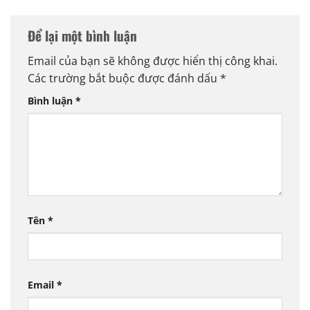
Để lại một bình luận
Email của bạn sẽ không được hiển thị công khai.
Các trường bắt buộc được đánh dấu
*
Bình luận
*
Tên
*
Email
*