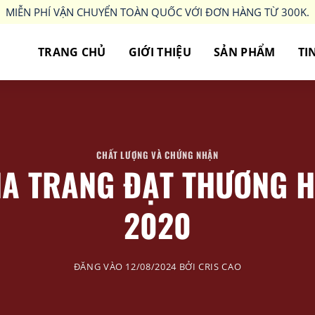
MIỄN PHÍ VẬN CHUYỂN TOÀN QUỐC VỚI ĐƠN HÀNG TỪ 300K.
TRANG CHỦ
GIỚI THIỆU
SẢN PHẨM
TI
CHẤT LƯỢNG VÀ CHỨNG NHẬN
A TRANG ĐẠT THƯƠNG H
2020
ĐĂNG VÀO
12/08/2024
BỞI
CRIS CAO