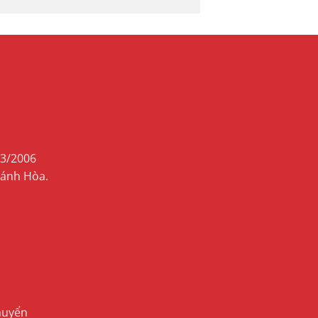
03/2006
hánh Hòa.
huyển