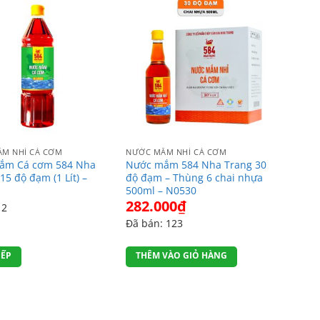
M NHỈ CÁ CƠM
NƯỚC MẮM NHỈ CÁ CƠM
ắm Cá cơm 584 Nha
Nước mắm 584 Nha Trang 30
15 độ đạm (1 Lít) –
độ đạm – Thùng 6 chai nhựa
500ml – N0530
282.000
₫
 2
Đã bán: 123
IẾP
THÊM VÀO GIỎ HÀNG