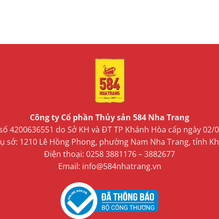
Công ty Cổ phần Thủy sản 584 Nha Trang
ố 4200636551 do Sở KH và ĐT TP Khánh Hòa cấp ngày 02/
trụ sở: 1210 Lê Hồng Phong, phường Nam Nha Trang, tỉnh K
Điện thoại: 0258 3881176 – 3882677
Email: info@584nhatrang.vn