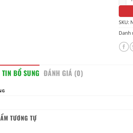
SKU:
N
Danh 
 TIN BỔ SUNG
ĐÁNH GIÁ (0)
NG
HẨM TƯƠNG TỰ