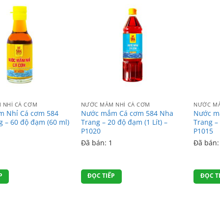
 NHỈ CÁ CƠM
NƯỚC MẮM NHỈ CÁ CƠM
NƯỚC MẮ
 Nhỉ Cá cơm 584
Nước mắm Cá cơm 584 Nha
Nước m
 – 60 độ đạm (60 ml)
Trang – 20 độ đạm (1 Lít) –
Trang – 
P1020
P1015
Đã bán: 1
Đã bán:
P
ĐỌC TIẾP
ĐỌC T