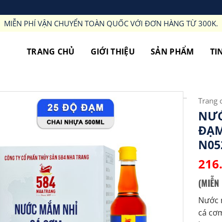
MIỄN PHÍ VẬN CHUYỂN TOÀN QUỐC VỚI ĐƠN HÀNG TỪ 300K.
TRANG CHỦ
GIỚI THIỆU
SẢN PHẨM
TI
Trang 
NƯỚ
ĐẠM
N05
216
(MIỄN
Nước 
cá cơm