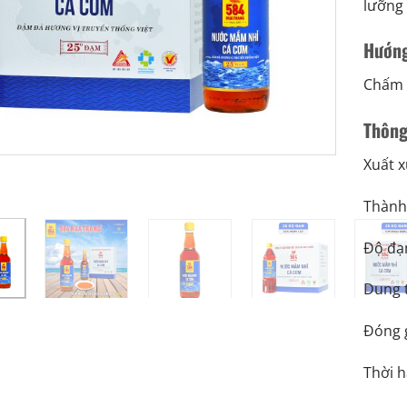
lưỡng
Hướng
Chấm 
Thông
Xuất x
Thành
Độ đạ
Dung t
Đóng g
Thời h