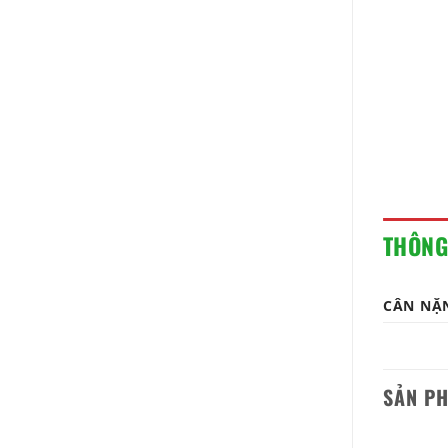
THÔNG
CÂN NẶ
SẢN P