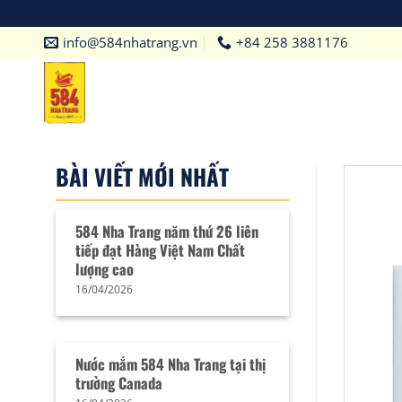
Bỏ
info@584nhatrang.vn
+84 258 3881176
qua
nội
dung
BÀI VIẾT MỚI NHẤT
584 Nha Trang năm thứ 26 liên
tiếp đạt Hàng Việt Nam Chất
lượng cao
16/04/2026
Nước mắm 584 Nha Trang tại thị
trường Canada