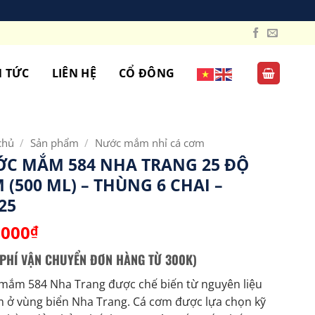
N TỨC
LIÊN HỆ
CỔ ĐÔNG
chủ
/
Sản phẩm
/
Nước mắm nhỉ cá cơm
C MẮM 584 NHA TRANG 25 ĐỘ
 (500 ML) – THÙNG 6 CHAI –
25
.000
₫
 PHÍ VẬN CHUYỂN ĐƠN HÀNG TỪ 300K)
mắm 584 Nha Trang được chế biến từ nguyên liệu
 ở vùng biển Nha Trang. Cá cơm được lựa chọn kỹ