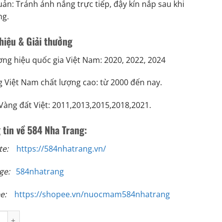
ản: Tránh ánh nắng trực tiếp, đậy kín nắp sau khi
ng.
hiệu & Giải thưởng
ng hiệu quốc gia Việt Nam: 2020, 2022, 2024
 Việt Nam chất lượng cao: từ 2000 đến nay.
Vàng đất Việt: 2011,2013,2015,2018,2021.
 tin về 584 Nha Trang:
ite:
https://584nhatrang.vn/
age:
584nhatrang
ee:
https://shopee.vn/nuocmam584nhatrang
ắm 584 Nha Trang 25 độ đạm (500 ml) - Thùng 6 chai - N0525 số