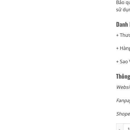
Bảo qu
sử dụ
Danh 
+ Thươ
+ Hàng
+ Sao 
Thông
Webs
Fanp
Shop
Nước m