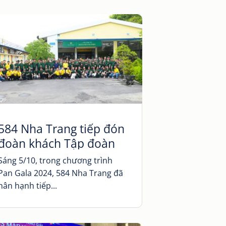
584 Nha Trang tiếp đón
đoàn khách Tập đoàn
PAN đến tham quan
Sáng 5/10, trong chương trình
Nhà máy Diên Phú
Pan Gala 2024, 584 Nha Trang đã
hân hạnh tiếp...