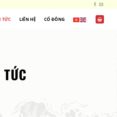
N TỨC
LIÊN HỆ
CỔ ĐÔNG
N TỨC