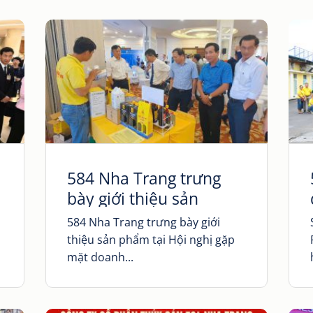
584 Nha Trang trưng
bày giới thiệu sản
phẩm tại Hội nghị
584 Nha Trang trưng bày giới
Doanh nghiệp Việt Nam
thiệu sản phẩm tại Hội nghị gặp
(13/10)
mặt doanh...