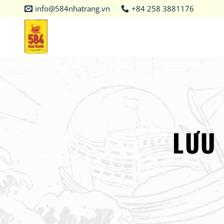
Bỏ
info@584nhatrang.vn
+84 258 3881176
qua
nội
dung
LƯU