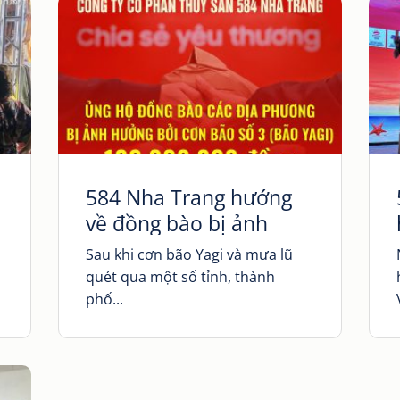
584 Nha Trang hướng
về đồng bào bị ảnh
hưởng bởi cơn bão số 3
Sau khi cơn bão Yagi và mưa lũ
(bão Yagi)
quét qua một số tỉnh, thành
phố...