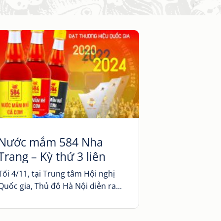
Nước mắm 584 Nha
Trang – Kỳ thứ 3 liên
tiếp đạt Thương hiệu
Tối 4/11, tại Trung tâm Hội nghị
Quốc Gia
Quốc gia, Thủ đô Hà Nội diễn ra...