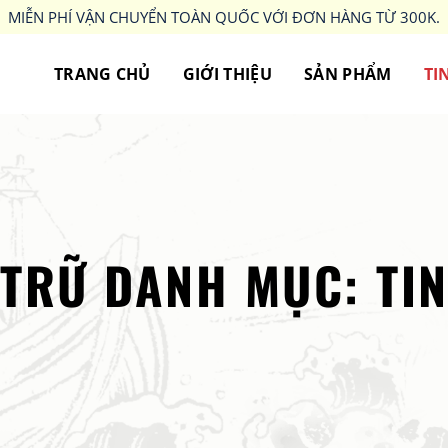
MIỄN PHÍ VẬN CHUYỂN TOÀN QUỐC VỚI ĐƠN HÀNG TỪ 300K.
TRANG CHỦ
GIỚI THIỆU
SẢN PHẨM
TI
 TRỮ DANH MỤC:
TI