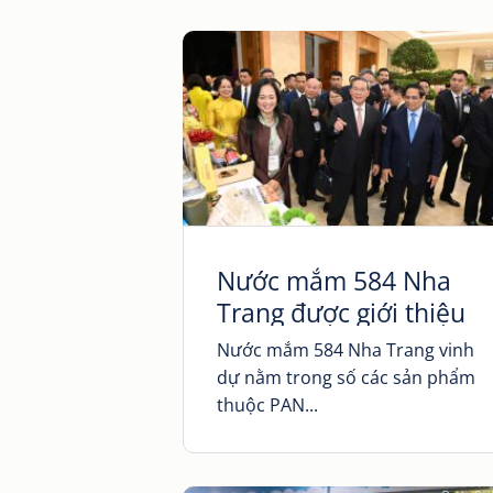
Nước mắm 584 Nha
Trang được giới thiệu
nhân chuyến thăm Việt
Nước mắm 584 Nha Trang vinh
Nam của Thủ tướng
dự nằm trong số các sản phẩm
Trung Quốc Lý Cường
thuộc PAN...