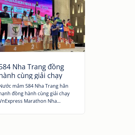
584 Nha Trang đồng
hành cùng giải chạy
VnExpress Marathon
Nước mắm 584 Nha Trang hân
Nha Trang 2024.
hạnh đồng hành cùng giải chạy
VnExpress Marathon Nha...