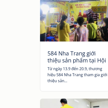
584 Nha Trang giới
thiệu sản phẩm tại Hội
chợ Hàng Tiêu dùng
Từ ngày 13.9 đến 20.9, thương
năm 2024 (Hà Nội)
hiệu 584 Nha Trang tham gia giới
thiệu sản...